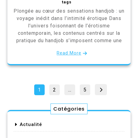
tags
Plongée au cœur des sensations handjob : un
voyage inédit dans l’intimité érotique Dans
l’univers foisonnant de l’érotisme
contemporain, les contenus centrés sur la
pratique du handjob s’imposent comme une
Read More
Pagination
Page
Page
Page
1
2
…
5
des
publications
Catégories
Actualité