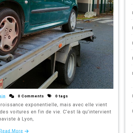
min
0 Comments
0 tags
croissance exponentielle, mais avec elle vient
es voitures en fin de vie. C’est là qu’intervient
paviste à Lyon,
Read More