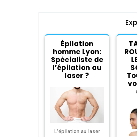
l’article
Exp
Épilation
T
homme Lyon:
RO
Spécialiste de
L
l’épilation au
S
laser ?
To
vo
L’épilation au laser