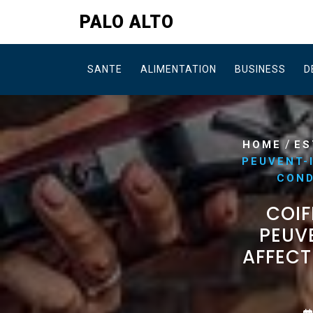
Skip
PALO ALTO
to
content
SANTE
ALIMENTATION
BUSINESS
D
/
HOME
ES
PEUVENT-
COND
COIF
PEUVE
AFFECT