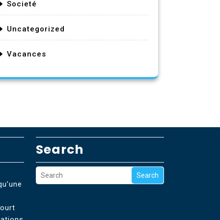
Societé
Uncategorized
Vacances
Search
e
Search
qu’une
ourt
dations