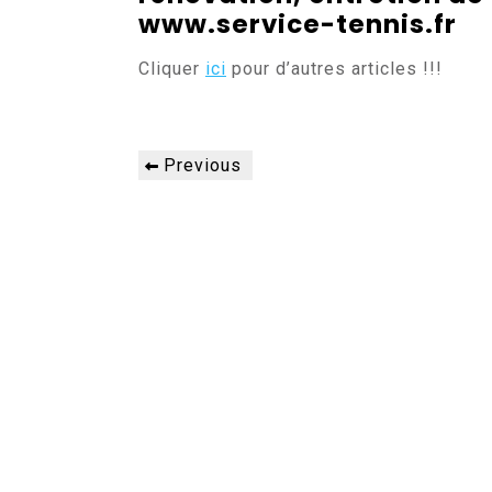
www.service-tennis.fr
Cliquer
ici
pour d’autres articles !!!
Navigation
Previous
Previous
de
Post
l’article