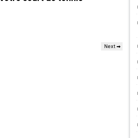
Next
Next
Post