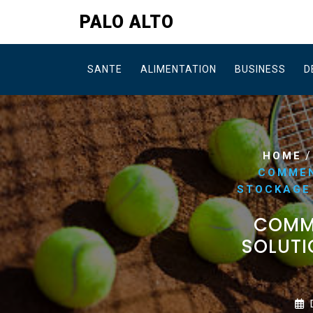
Skip
PALO ALTO
to
content
SANTE
ALIMENTATION
BUSINESS
D
HOME
COMMEN
STOCKAGE 
COMME
SOLUTI