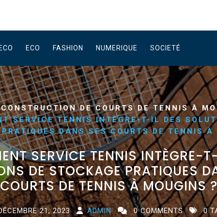
ECO
ECO
FASHION
NUMERIQUE
SOCIETÉ
/
CONSTRUCTION DE COURTS DE TENNIS À MO
T SERVICE TENNIS INTÈGRE-T-IL DES SOLUT
PRATIQUES DANS SES COURTS DE TENNIS À
NT SERVICE TENNIS INTÈGRE-T-
ONS DE STOCKAGE PRATIQUES D
COURTS DE TENNIS À MOUGINS 
DÉCEMBRE 21, 2023
ADMIN
0 COMMENTS
0 T