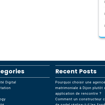
egories
Recent Posts
té Digital
Pourquoi choisir une agenc
tation
matrimoniale à Dijon plutôt 
r
application de rencontre ?
ogy
Comment un constructeur c
ité
de padel réalise-t-il les fon