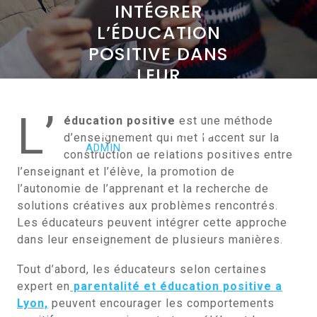
INTÉGRER
L’ÉDUCATION
POSITIVE DANS
LEUR
ENSEIGNEMENT ?
L’
éducation positive
est une méthode
MARS 14, 2023
d’enseignement qui met l’accent sur la
ADMIN
0 COMMENTS
construction de relations positives entre
0 TAGS
l’enseignant et l’élève, la promotion de
l’autonomie de l’apprenant et la recherche de
solutions créatives aux problèmes rencontrés.
Les éducateurs peuvent intégrer cette approche
dans leur enseignement de plusieurs manières.
Tout d’abord, les éducateurs selon certaines
expert en
parentalité et éducation positive a
Lyon,
peuvent encourager les comportements