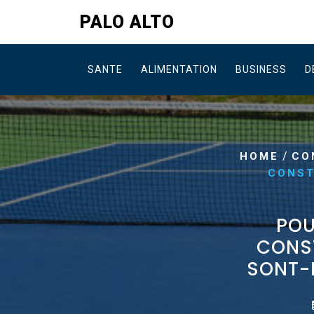
Skip
PALO ALTO
to
content
SANTE
ALIMENTATION
BUSINESS
D
/
HOME
CO
CONST
POU
CONST
SONT-E