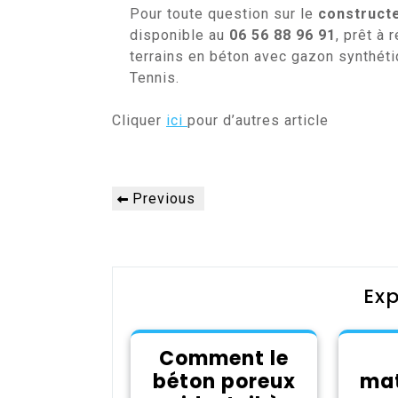
Pour toute question sur le
constructe
disponible au
06 56 88 96 91
, prêt à
terrains en béton avec gazon synthéti
Tennis.
Cliquer
ici
pour d’autres article
Navigation
Previous
Previous
de
Post
l’article
Exp
Comment le
béton poreux
mat