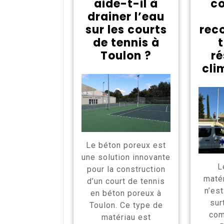
aide-t-il à
co
drainer l’eau
sur les courts
rec
de tennis à
t
Toulon ?
ré
cli
Le béton poreux est
une solution innovante
L
pour la construction
matér
d’un court de tennis
n’est
en béton poreux à
sur
Toulon. Ce type de
co
matériau est