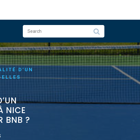
ALITÉ D’UN
-ELLES
D’UN
À NICE
R BNB ?
S