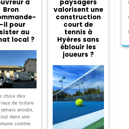
uvreur à
paysagers
Bron
valorisent une
ommande-
construction
-il pour
court de
sister au
tennis à
mat local ?
Hyères sans
éblouir les
joueurs ?
e choix des
iaux de toiture
 jamais anodin,
tout dans une
mmune comme