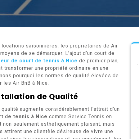
locations saisonnières, les propriétaires de Air
oyens de se démarquer. L’ajout d’un court de
eur de court de tennis à Nice
de premier plan,
ut transformer une propriété ordinaire en une
inons pourquoi les normes de qualité élevées de
 les Air BnB à Nice.
stallation de Qualité
e qualité augmente considérablement l’attrait d’un
t de tennis à Nice
comme Service Tennis en
 est non seulement esthétiquement plaisant, mais
s attirent une clientèle désireuse de vivre une
nt ainsi les réservations et, par conséquent, les