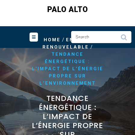
Skip
PALO ALTO
to
content
/
HOME
ENERGIE
/
RENOUVELABLE
TENDANCE
ÉNERGÉTIQUE :
L’IMPACT DE L’ÉNERGIE
PROPRE SUR
L’ENVIRONNEMENT
TENDANCE
ÉNERGÉTIQUE :
L’IMPACT DE
L’ÉNERGIE PROPRE
SUR