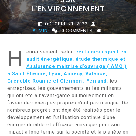
L’ENVIRONNEMENT
OCTOBRE 21, 2022
ADMIN
0 COMMENTS
0 TAGS
H
eureusement, selon
certaines expert en
audit énergétique, étude thermique et
Assistance maitrise d’ouvrage ( AMO )
a Saint Étienne, Lyon, Annecy, Valence,
Grenoble Roanne et Clermont-Ferrand,
les
entreprises, les gouvernements et les militants
qui ont été à l’avant-garde du mouvement en
faveur des énergies propres n’ont pas manqué. De
nombreux progrès ont déjà été réalisés pour le
développement et l’utilisation continue d’une
énergie durable et efficace, ainsi que pour son
impact à long terme sur la société et la planète en