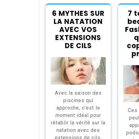
6 MYTHES SUR
7 
LA NATATION
be
AVEC VOS
Fas
EXTENSIONS
q
DE CILS
cop
p
Avec la saison des
piscines qui
approche, c’est le
Ces 
moment idéal pour
peut
rétablir la vérité sur la
appa
natation avec des
podi
extensions de cils.