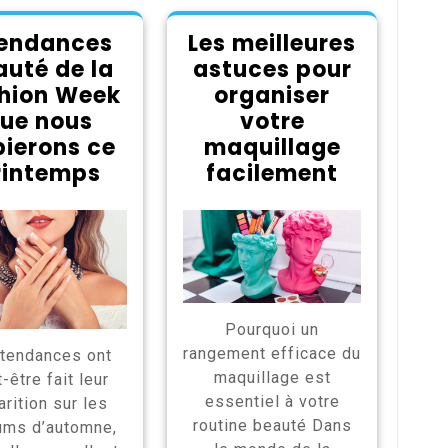
tendances
Les meilleures
auté de la
astuces pour
hion Week
organiser
ue nous
votre
ierons ce
maquillage
rintemps
facilement
Pourquoi un
rangement efficace du
tendances ont
maquillage est
-être fait leur
essentiel à votre
rition sur les
routine beauté Dans
ums d’automne,