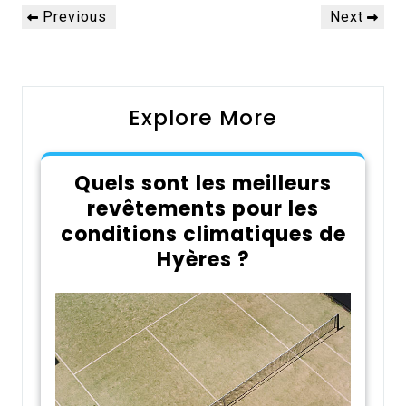
Navigation
Previous
Next
Previous
Next
de
Post
Post
l’article
Explore More
Quels sont les meilleurs
revêtements pour les
conditions climatiques de
Hyères ?