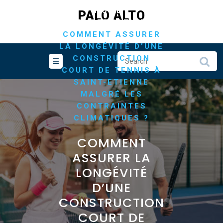
Skip
/
HOME
PALO ALTO
to
/
CONSTRUCTION
content
COMMENT ASSURER
LA LONGÉVITÉ D’UNE
CONSTRUCTION
COURT DE TENNIS À
SAINT-ETIENNE
MALGRÉ LES
CONTRAINTES
CLIMATIQUES ?
COMMENT
ASSURER LA
LONGÉVITÉ
D’UNE
CONSTRUCTION
COURT DE