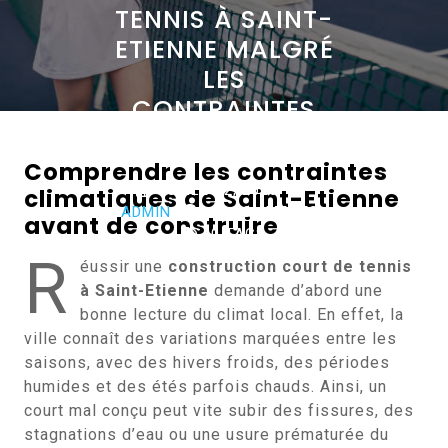
TENNIS À SAINT-
ETIENNE MALGRÉ
LES
CONTRAINTES
CLIMATIQUES ?
Comprendre les contraintes
JUILLET 2, 2026
climatiques de Saint-Etienne
ADMIN
0 COMMENTS
avant de construire
0 TAGS
R
éussir une
construction court de tennis
à Saint-Etienne
demande d’abord une
bonne lecture du climat local. En effet, la
ville connaît des variations marquées entre les
saisons, avec des hivers froids, des périodes
humides et des étés parfois chauds. Ainsi, un
court mal conçu peut vite subir des fissures, des
stagnations d’eau ou une usure prématurée du