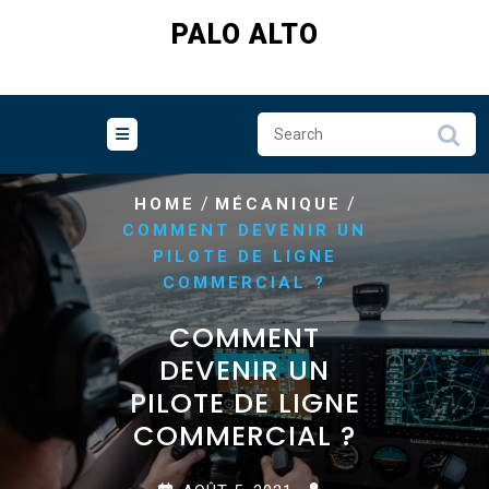
Skip
PALO ALTO
to
content
/
/
HOME
MÉCANIQUE
COMMENT DEVENIR UN
PILOTE DE LIGNE
COMMERCIAL ?
COMMENT
DEVENIR UN
PILOTE DE LIGNE
COMMERCIAL ?