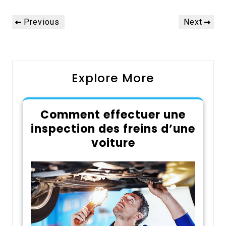
Navigation
Previous
Next
Previous
Next
de
Post
Post
l’article
Explore More
Comment effectuer une
inspection des freins d’une
voiture