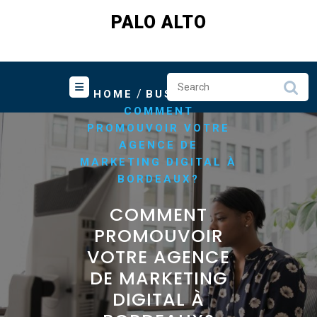
Skip
PALO ALTO
to
content
/
/
HOME
BUSINESS
COMMENT
PROMOUVOIR VOTRE
AGENCE DE
MARKETING DIGITAL À
BORDEAUX?
COMMENT
PROMOUVOIR
VOTRE AGENCE
DE MARKETING
DIGITAL À