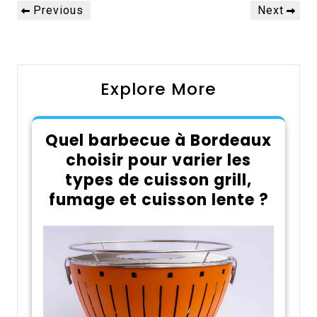
Navigation
Previous
Next
Previous
Next
de
Post
Post
l’article
Explore More
Quel barbecue à Bordeaux
choisir pour varier les
types de cuisson grill,
fumage et cuisson lente ?