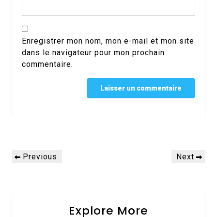
Enregistrer mon nom, mon e-mail et mon site
dans le navigateur pour mon prochain
commentaire.
Alternative:
Navigation
Previous
Next
Previous
Next
de
Post
Post
l’article
Explore More