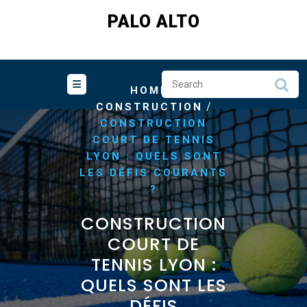
Skip
PALO ALTO
to
content
/
HOME
/
CONSTRUCTION
CONSTRUCTION
COURT DE TENNIS
LYON : QUELS SONT
LES DÉFIS COURANTS
?
CONSTRUCTION
COURT DE
TENNIS LYON :
QUELS SONT LES
DÉFIS