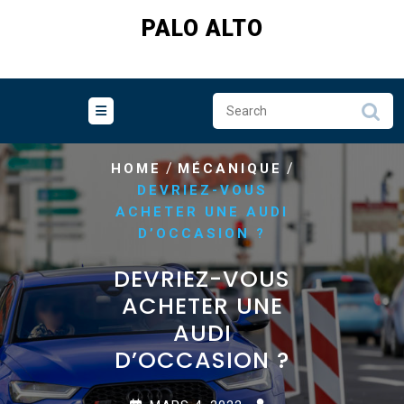
Skip
PALO ALTO
to
content
/
/
HOME
MÉCANIQUE
DEVRIEZ-VOUS
ACHETER UNE AUDI
D’OCCASION ?
DEVRIEZ-VOUS
ACHETER UNE
AUDI
D’OCCASION ?