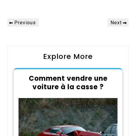
Navigation
Previous
Next
Previous
Next
de
Post
Post
l’article
Explore More
Comment vendre une
voiture à la casse ?