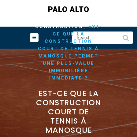
Skip
PALO ALTO
to
content
/
HOME
/
CONSTRUCTION
EST-
CE QUE LA
CONSTRUCTION
COURT DE TENNIS À
MANOSQUE PERMET
UNE PLUS-VALUE
IMMOBILIÈRE
IMMÉDIATE ?
EST-CE QUE LA
CONSTRUCTION
COURT DE
TENNIS À
MANOSQUE