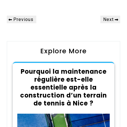
Navigation
Previous
Next
Previous
Next
de
Post
Post
l’article
Explore More
Pourquoi la maintenance
régulière est-elle
essentielle après la
construction d’un terrain
de tennis à Nice ?