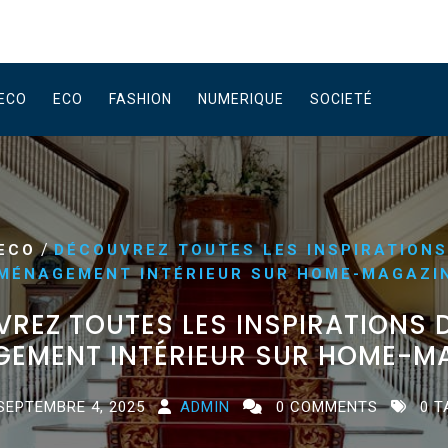
ECO
ECO
FASHION
NUMERIQUE
SOCIETÉ
/
ECO
DÉCOUVREZ TOUTES LES INSPIRATIONS
MÉNAGEMENT INTÉRIEUR SUR HOME-MAGAZI
REZ TOUTES LES INSPIRATIONS 
EMENT INTÉRIEUR SUR HOME-M
SEPTEMBRE 4, 2025
ADMIN
0 COMMENTS
0 T