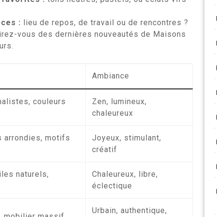
èces :
lieu de repos, de travail ou de rencontres ?
irez-vous des dernières nouveautés de Maisons
urs.
Ambiance
malistes, couleurs
Zen, lumineux,
chaleureux
 arrondies, motifs
Joyeux, stimulant,
créatif
iles naturels,
Chaleureux, libre,
éclectique
Urbain, authentique,
n, mobilier massif