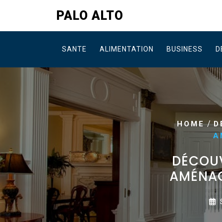
Skip
PALO ALTO
to
content
SANTE
ALIMENTATION
BUSINESS
D
/
HOME
D
A
DÉCOUV
AMÉNAG