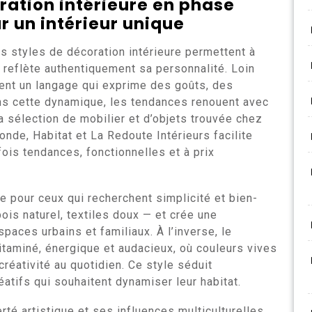
ration intérieure en phase
r un intérieur unique
es styles de décoration intérieure permettent à
 reflète authentiquement sa personnalité. Loin
ent un langage qui exprime des goûts, des
ans cette dynamique, les tendances renouent avec
a sélection de mobilier et d’objets trouvée chez
e, Habitat et La Redoute Intérieurs facilite
fois tendances, fonctionnelles et à prix
e pour ceux qui recherchent simplicité et bien-
bois naturel, textiles doux — et crée une
aces urbains et familiaux. À l’inverse, le
taminé, énergique et audacieux, où couleurs vives
 créativité au quotidien. Ce style séduit
éatifs qui souhaitent dynamiser leur habitat.
rté artistique et ses influences multiculturelles.