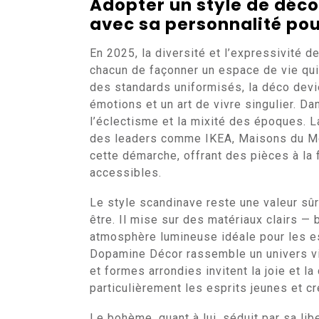
Adopter un style de déco
avec sa personnalité pou
En 2025, la diversité et l’expressivité d
chacun de façonner un espace de vie qui
des standards uniformisés, la déco devi
émotions et un art de vivre singulier. D
l’éclectisme et la mixité des époques. L
des leaders comme IKEA, Maisons du Mond
cette démarche, offrant des pièces à la 
accessibles.
Le style scandinave reste une valeur sûr
être. Il mise sur des matériaux clairs — 
atmosphère lumineuse idéale pour les esp
Dopamine Décor rassemble un univers vi
et formes arrondies invitent la joie et la
particulièrement les esprits jeunes et cr
Le bohème, quant à lui, séduit par sa libe