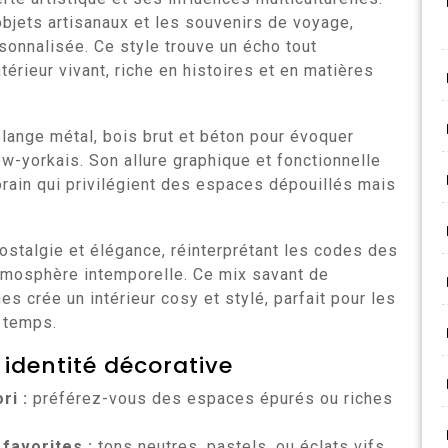
s objets artisanaux et les souvenirs de voyage,
sonnalisée. Ce style trouve un écho tout
térieur vivant, riche en histoires et en matières
mélange métal, bois brut et béton pour évoquer
new-yorkais. Son allure graphique et fonctionnelle
ain qui privilégient des espaces dépouillés mais
 nostalgie et élégance, réinterprétant les codes des
tmosphère intemporelle. Ce mix savant de
 crée un intérieur cosy et stylé, parfait pour les
u temps.
 identité décorative
ri :
préférez-vous des espaces épurés ou riches
favorites :
tons neutres, pastels, ou éclats vifs