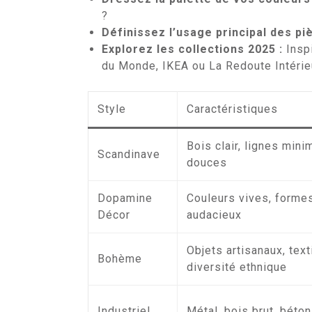
?
Définissez l’usage principal des pi
Explorez les collections 2025 :
Insp
du Monde, IKEA ou La Redoute Intérie
Style
Caractéristiques
Bois clair, lignes mini
Scandinave
douces
Dopamine
Couleurs vives, formes
Décor
audacieux
Objets artisanaux, text
Bohème
diversité ethnique
Industriel
Métal, bois brut, béto