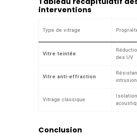
Tableau récapitulatif des
interventions
Type de vitrage
Propriét
Réductio
Vitre teintée
des UV
Résistan
Vitre anti-effraction
intrusio
Isolatio
Vitrage classique
acousti
Conclusion