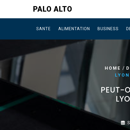
Skip
PALO ALTO
to
content
SANTE
ALIMENTATION
BUSINESS
D
/
HOME
LYON
PEUT-O
LYO
S