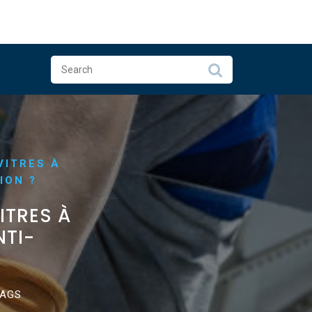
VITRES À
ION ?
ITRES À
NTI-
TAGS