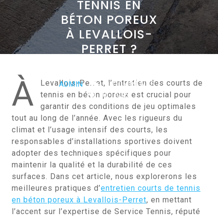
TENNIS EN
BÉTON POREUX
À LEVALLOIS-
PERRET ?
AVRIL 26, 2024
À
Levallois-Perret, l’entretien des courts de
ADMIN
0 COMMENTS
tennis en béton poreux est crucial pour
0 TAGS
garantir des conditions de jeu optimales
tout au long de l’année. Avec les rigueurs du
climat et l’usage intensif des courts, les
responsables d’installations sportives doivent
adopter des techniques spécifiques pour
maintenir la qualité et la durabilité de ces
surfaces. Dans cet article, nous explorerons les
meilleures pratiques d’
entretien courts de tennis
en béton poreux à Levallois-Perret
, en mettant
l’accent sur l’expertise de Service Tennis, réputé