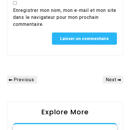
Enregistrer mon nom, mon e-mail et mon site
dans le navigateur pour mon prochain
commentaire.
Alternative:
Navigation
Previous
Next
Previous
Next
de
Post
Post
l’article
Explore More