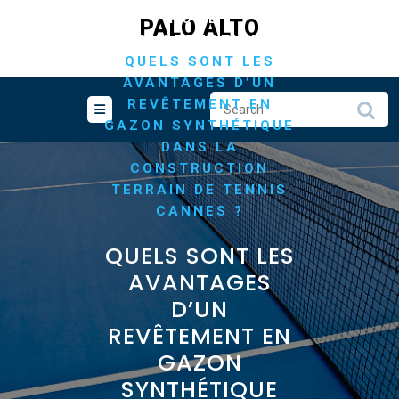
Skip
/
HOME
PALO ALTO
to
/
CONSTRUCTION
content
QUELS SONT LES
AVANTAGES D’UN
REVÊTEMENT EN
GAZON SYNTHÉTIQUE
DANS LA
CONSTRUCTION
TERRAIN DE TENNIS
CANNES ?
QUELS SONT LES
AVANTAGES
D’UN
REVÊTEMENT EN
GAZON
SYNTHÉTIQUE