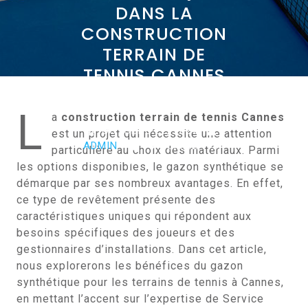
DANS LA
CONSTRUCTION
TERRAIN DE
TENNIS CANNES
?
L
a
construction terrain de tennis Cannes
OCTOBRE 22, 2024
est un projet qui nécessite une attention
ADMIN
0 COMMENTS
particulière au choix des matériaux. Parmi
0 TAGS
les options disponibles, le gazon synthétique se
démarque par ses nombreux avantages. En effet,
ce type de revêtement présente des
caractéristiques uniques qui répondent aux
besoins spécifiques des joueurs et des
gestionnaires d’installations. Dans cet article,
nous explorerons les bénéfices du gazon
synthétique pour les terrains de tennis à Cannes,
en mettant l’accent sur l’expertise de Service