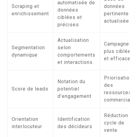
automatisée de
Scraping et
données
données
enrichissement
pertinente et
ciblées et
actualisée
précises
Actualisation
Campagnes
Segmentation
selon
plus ciblées
dynamique
comportements
et efficaces
et interactions
Priorisation
Notation du
des
Score de leads
potentiel
ressources
d’engagement
commerciale
Réduction du
Orientation
Identification
cycle de
interlocuteur
des décideurs
vente