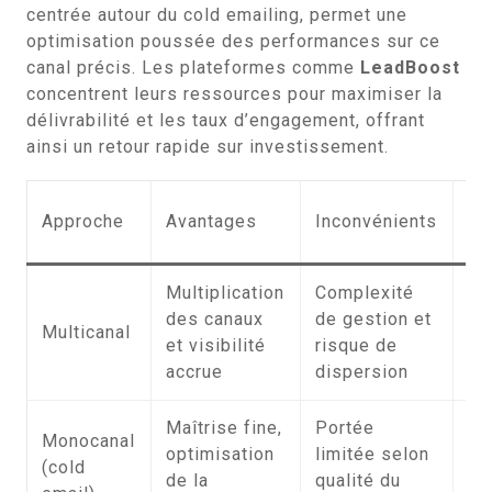
centrée autour du cold emailing, permet une
optimisation poussée des performances sur ce
canal précis. Les plateformes comme
LeadBoost
concentrent leurs ressources pour maximiser la
délivrabilité et les taux d’engagement, offrant
ainsi un retour rapide sur investissement.
Qu
Approche
Avantages
Inconvénients
l’
Multiplication
Complexité
Gr
des canaux
de gestion et
en
Multicanal
et visibilité
risque de
av
accrue
dispersion
co
Maîtrise fine,
Portée
PM
Monocanal
optimisation
limitée selon
ph
(cold
de la
qualité du
cr