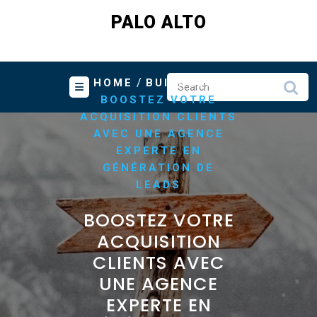
Skip
PALO ALTO
to
content
/
/
HOME
BUISNESS
BOOSTEZ VOTRE
ACQUISITION CLIENTS
AVEC UNE AGENCE
EXPERTE EN
GÉNÉRATION DE
LEADS
BOOSTEZ VOTRE
ACQUISITION
CLIENTS AVEC
UNE AGENCE
EXPERTE EN