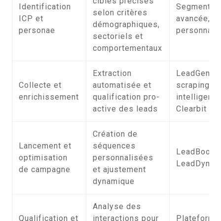
cibles précises
Identification
Segmentat
selon critères
ICP et
avancée, 
démographiques,
personae
personnali
sectoriels et
comportementaux
Extraction
LeadGenExp
Collecte et
automatisée et
scraping
enrichissement
qualification pro-
intelligent,
active des leads
Clearbit
Création de
Lancement et
séquences
LeadBoost
optimisation
personnalisées
LeadDynam
de campagne
et ajustement
dynamique
Analyse des
Qualification et
interactions pour
Plateforme