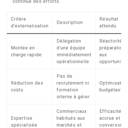
continue des efforts.
Critère
Résultat
Description
d’externalisation
attendu
Délégation
Réactivité e
Montée en
d’une équipe
préparation
charge rapide
immédiatement
aux
opérationnelle
opportunité
Pas de
Réduction des
recrutement ni
Optimisatio
coûts
formation
budgétaire
interne à gérer
Commerciaux
Efficacité
Expertise
habitués aux
accrue et
spécialisée
marchés et
conversion