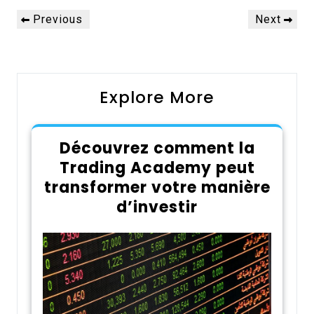
Navigation
Previous
Next
Previous
Next
de
Post
Post
l’article
Explore More
Découvrez comment la
Trading Academy peut
transformer votre manière
d’investir