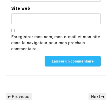
Site web
Enregistrer mon nom, mon e-mail et mon site
dans le navigateur pour mon prochain
commentaire.
Alternative:
Navigation
Previous
Next
Previous
Next
de
Post
Post
l’article