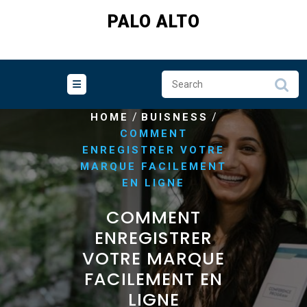
Skip
PALO ALTO
to
content
/
/
HOME
BUISNESS
COMMENT
ENREGISTRER VOTRE
MARQUE FACILEMENT
EN LIGNE
COMMENT
ENREGISTRER
VOTRE MARQUE
FACILEMENT EN
LIGNE