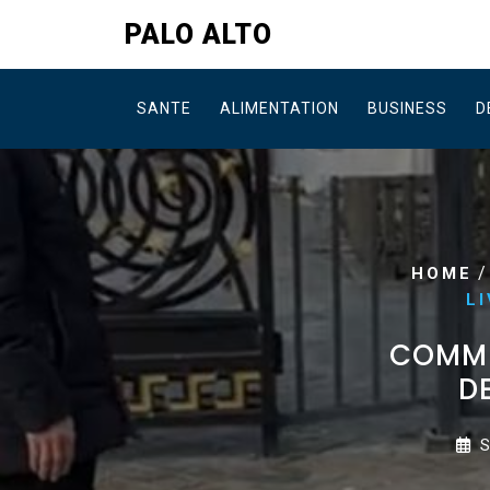
Skip
PALO ALTO
to
content
SANTE
ALIMENTATION
BUSINESS
D
HOME
L
COMME
D
S