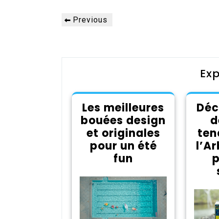
Navigation
Previous
Previous
de
Post
l’article
Exp
Les meilleures
Déc
bouées design
d
et originales
ten
pour un été
l’Ar
fun
p