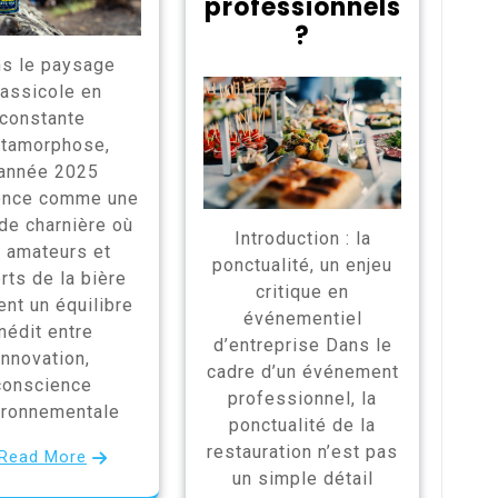
professionnels
?
s le paysage
rassicole en
constante
tamorphose,
’année 2025
once comme une
de charnière où
Introduction : la
s amateurs et
ponctualité, un enjeu
rts de la bière
critique en
ent un équilibre
événementiel
inédit entre
d’entreprise Dans le
innovation,
cadre d’un événement
conscience
professionnel, la
ironnementale
ponctualité de la
restauration n’est pas
Read More
un simple détail