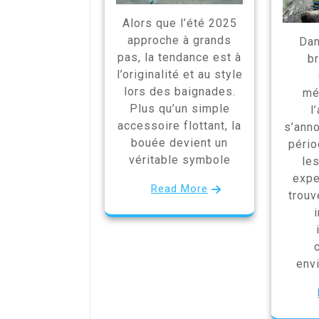
Alors que l’été 2025
approche à grands
Dan
pas, la tendance est à
b
l’originalité et au style
lors des baignades.
mé
Plus qu’un simple
l
accessoire flottant, la
s’ann
bouée devient un
pério
véritable symbole
le
expe
Read More
trouv
env