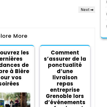
Next
Next
Post
lore More
ouvrez les
Comment
ernières
s’assurer de la
dances de
ponctualité
bre à Bière
d’une
our vos
livraison
soirées
repas
entreprise
Grenoble lors
d’événements