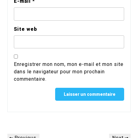
E-mail
*
Site web
Enregistrer mon nom, mon e-mail et mon site
dans le navigateur pour mon prochain
commentaire.
Alternative:
Navigation
Previous
Next
Previous
Next