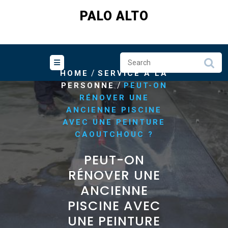
Skip
PALO ALTO
to
content
/
HOME
SERVICE A LA
/
PERSONNE
PEUT-ON
RÉNOVER UNE
ANCIENNE PISCINE
AVEC UNE PEINTURE
CAOUTCHOUC ?
PEUT-ON
RÉNOVER UNE
ANCIENNE
PISCINE AVEC
UNE PEINTURE