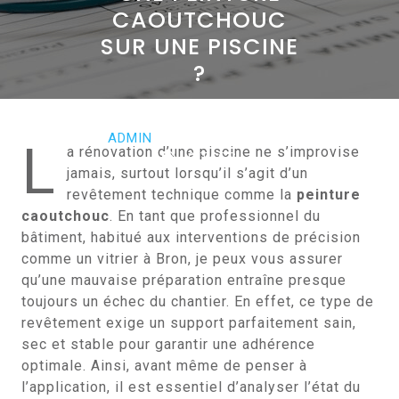
CAOUTCHOUC
SUR UNE PISCINE
?
AVRIL 17, 2026
ADMIN
0 COMMENTS
L
a rénovation d’une piscine ne s’improvise
0 TAGS
jamais, surtout lorsqu’il s’agit d’un
revêtement technique comme la
peinture
caoutchouc
. En tant que professionnel du
bâtiment, habitué aux interventions de précision
comme un vitrier à Bron, je peux vous assurer
qu’une mauvaise préparation entraîne presque
toujours un échec du chantier. En effet, ce type de
revêtement exige un support parfaitement sain,
sec et stable pour garantir une adhérence
optimale. Ainsi, avant même de penser à
l’application, il est essentiel d’analyser l’état du