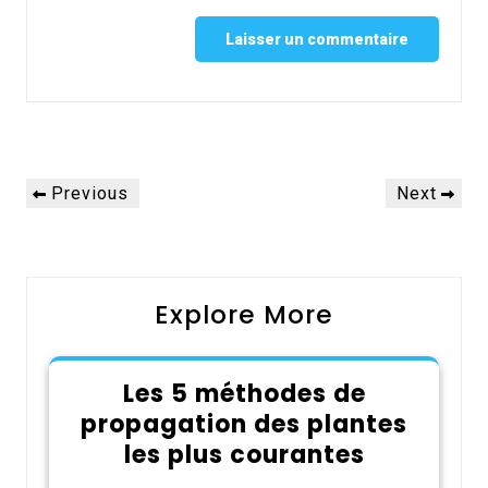
Alternative:
Navigation
Previous
Next
Previous
Next
de
Post
Post
l’article
Explore More
Les 5 méthodes de
propagation des plantes
les plus courantes