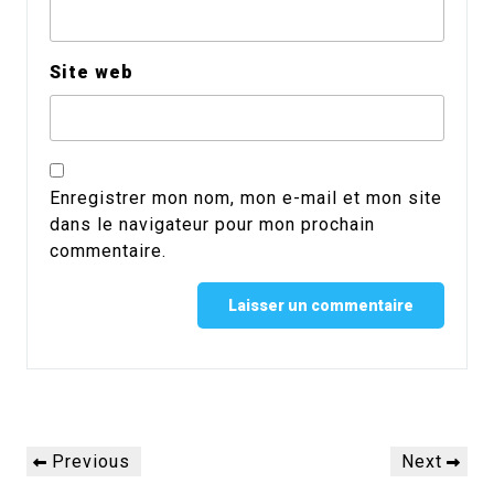
Site web
Enregistrer mon nom, mon e-mail et mon site
dans le navigateur pour mon prochain
commentaire.
Alternative:
Navigation
Previous
Next
Previous
Next
de
Post
Post