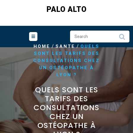
Skip
PALO ALTO
to
content
/
/
HOME
SANTE
QUELS
SONT LES TARIFS DES
CONSULTATIONS CHEZ
UN OSTÉOPATHE À
LYON ?
QUELS SONT LES
TARIFS DES
CONSULTATIONS
CHEZ UN
OSTÉOPATHE À