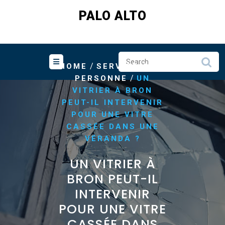
Skip
PALO ALTO
to
content
/
HOME
SERVICE A LA
/
PERSONNE
UN
VITRIER À BRON
PEUT-IL INTERVENIR
POUR UNE VITRE
CASSÉE DANS UNE
VÉRANDA ?
UN VITRIER À
BRON PEUT-IL
INTERVENIR
POUR UNE VITRE
CASSÉE DANS