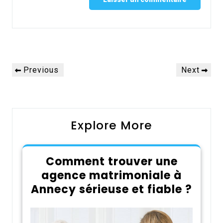
Alternative:
Navigation
Previous
Next
Previous
Next
de
Post
Post
l’article
Explore More
Comment trouver une
agence matrimoniale à
Annecy sérieuse et fiable ?